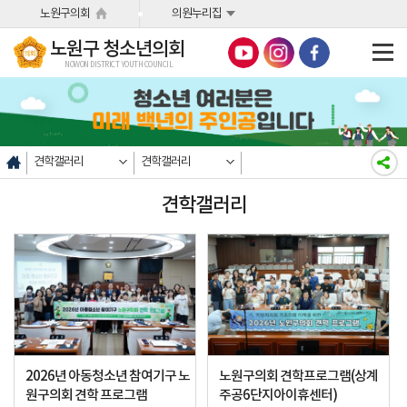
본문바로가기
노원구의회
의원누리집
노원구 청소년의회
NOWON DISTRICT YOUTH COUNCIL
견학갤러리
견학갤러리
견학갤러리
2026년 아동청소년 참여기구 노
노원구의회 견학프로그램(상계
원구의회 견학 프로그램
주공6단지아이휴센터)