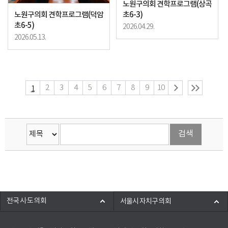
노원구의회 견학프로그램(상곡
노원구의회 견학프로그램(덕암
초6-3)
초6-5)
2026.04.29.
2026.05.13.
1
2
3
4
5
6
7
8
9
10
전국 시·도 의회
서울시 자치구 의회