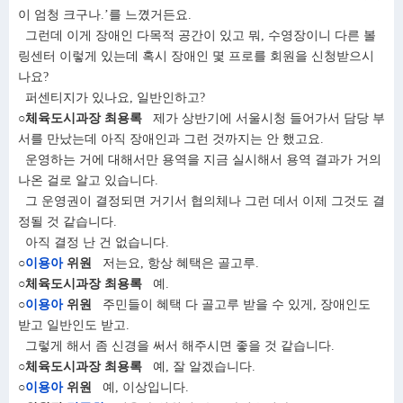
이 엄청 크구나.’를 느꼈거든요.
그런데 이게 장애인 다목적 공간이 있고 뭐, 수영장이니 다른 볼
링센터 이렇게 있는데 혹시 장애인 몇 프로를 회원을 신청받으시
나요?
퍼센티지가 있나요, 일반인하고?
○체육도시과장 최용록
제가 상반기에 서울시청 들어가서 담당 부
서를 만났는데 아직 장애인과 그런 것까지는 안 했고요.
운영하는 거에 대해서만 용역을 지금 실시해서 용역 결과가 거의
나온 걸로 알고 있습니다.
그 운영권이 결정되면 거기서 협의체나 그런 데서 이제 그것도 결
정될 것 같습니다.
아직 결정 난 건 없습니다.
○
이용아
위원
저는요, 항상 혜택은 골고루.
○체육도시과장 최용록
예.
○
이용아
위원
주민들이 혜택 다 골고루 받을 수 있게, 장애인도
받고 일반인도 받고.
그렇게 해서 좀 신경을 써서 해주시면 좋을 것 같습니다.
○체육도시과장 최용록
예, 잘 알겠습니다.
○
이용아
위원
예, 이상입니다.