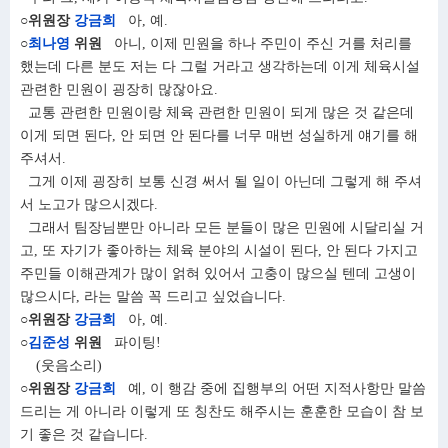
○위원장
강금희
아, 예.
○
최나영
위원
아니, 이제 민원을 하나 주민이 주신 거를 처리를
했는데 다른 분도 저는 다 그럴 거라고 생각하는데 이게 체육시설
관련한 민원이 굉장히 많잖아요.
교통 관련한 민원이랑 체육 관련한 민원이 되게 많은 것 같은데
이게 되면 된다, 안 되면 안 된다를 너무 매번 성실하게 얘기를 해
주셔서.
그게 이제 굉장히 보통 신경 써서 될 일이 아닌데 그렇게 해 주셔
서 노고가 많으시겠다.
그래서 팀장님뿐만 아니라 모든 분들이 많은 민원에 시달리실 거
고, 또 자기가 좋아하는 체육 분야의 시설이 된다, 안 된다 가지고
주민들 이해관계가 많이 얽혀 있어서 고충이 많으실 텐데 고생이
많으시다, 라는 말씀 꼭 드리고 싶었습니다.
○위원장
강금희
아, 예.
○
김준성
위원
파이팅!
(웃음소리)
○위원장
강금희
예, 이 행감 중에 집행부의 어떤 지적사항만 말씀
드리는 게 아니라 이렇게 또 칭찬도 해주시는 훈훈한 모습이 참 보
기 좋은 것 같습니다.