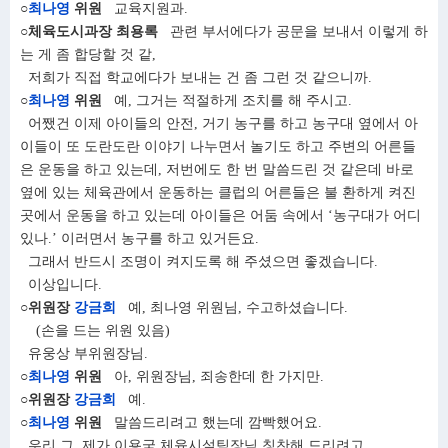
○
최나영
위원
교육지원과.
○체육도시과장 최용록
관련 부서에다가 공문을 보내서 이렇게 하
는 게 좀 합당할 것 같,
저희가 직접 학교에다가 보내는 건 좀 그런 것 같으니까.
○
최나영
위원
예, 그거는 적절하게 조치를 해 주시고.
어쨌건 이제 아이들의 안전, 거기 농구를 하고 농구대 옆에서 아
이들이 또 도란도란 이야기 나누면서 놀기도 하고 주변의 어른들
은 운동을 하고 있는데, 저번에도 한 번 말씀드린 것 같은데 바로
옆에 있는 체육관에서 운동하는 클럽의 어른들은 불 환하게 켜진
곳에서 운동을 하고 있는데 아이들은 어둠 속에서 ‘농구대가 어디
있나.’ 이러면서 농구를 하고 있거든요.
그래서 반드시 조명이 켜지도록 해 주셨으면 좋겠습니다.
이상입니다.
○위원장
강금희
예, 최나영 위원님, 수고하셨습니다.
(손을 드는 위원 있음)
유웅상 부위원장님.
○
최나영
위원
아, 위원장님, 죄송한데 한 가지만.
○위원장
강금희
예.
○
최나영
위원
말씀드리려고 했는데 깜빡했어요.
우리 그, 제가 이용국 체육시설팀장님 칭찬해 드리려고.