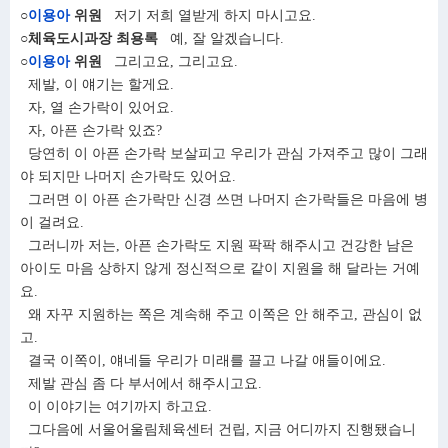
○
이용아
위원
저기 저희 열받게 하지 마시고요.
○체육도시과장 최용록
예, 잘 알겠습니다.
○
이용아
위원
그리고요, 그리고요.
제발, 이 얘기는 할게요.
자, 열 손가락이 있어요.
자, 아픈 손가락 있죠?
당연히 이 아픈 손가락 보살피고 우리가 관심 가져주고 많이 그래
야 되지만 나머지 손가락도 있어요.
그러면 이 아픈 손가락만 신경 쓰면 나머지 손가락들은 마음에 병
이 걸려요.
그러니까 저는, 아픈 손가락도 지원 팍팍 해주시고 건강한 남은
아이도 마음 상하지 않게 정신적으로 같이 지원을 해 달라는 거예
요.
왜 자꾸 지원하는 쪽은 계속해 주고 이쪽은 안 해주고, 관심이 없
고.
결국 이쪽이, 얘네들 우리가 미래를 끌고 나갈 애들이에요.
제발 관심 좀 다 부서에서 해주시고요.
이 이야기는 여기까지 하고요.
그다음에 서울어울림체육센터 건립, 지금 어디까지 진행됐습니