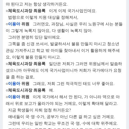
야 된다고 저는 항상 생각하거든요.
○체육도시과장 최용록
이게 이제 국가사업인데요.
법령으로 이렇게 지원 대상을 정해져서,
○
이용아
위원
그러면요, 과장님, 사실은 우리 노원구에 사는 분들
이 그렇게 녹록지 않아요, 다 생활이 녹록지 않아.
그러면 분명히 있단 말이에요.
그쪽을 좀 신경 쓰셔서, 발굴하셔서 불용 만들지 마시고 청소년
관심 가져주시고 학교 밖 아이들 찾아내서 이거 활용하게 해주세
요, 이렇게 불용 만들지 마시고.
○체육도시과장 최용록
일단은 저희가 그러면 위원님께서 말씀하
셨으니까 아무래도 이게 국가사업이니까 저희가 국가에다가 요청
을 좀 하는 걸로,
○
이용아
위원
그래요, 저희 그런 적극적인 태도 너무 좋아요.
○체육도시과장 최용록
예.
○
이용아
위원
이게 국가에서 해서 안 된다, 가 아니라 역으로 아
래서 위로 보고가 올라가야 되는 거예요, 이렇게 확대해 달라고.
지금 학생들이 자퇴 엄청 하거든요?
얘네들이 국·영·수가, 공부가 아닌 다른 걸 하고 싶은 거예요.
그런데 우리는 일반 학교는 무조건 국·영,·수에 대학 위주예요.