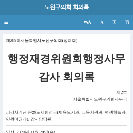
노원구의회 회의록
Toggle
navigation
제289회서울특별시노원구의회(정례회)
행정재경위원회행정사무
감사 회의록
제2호
서울특별시노원구의회사무국
피감사기관 문화도시행정국(체육도시과, 교육지원과, 평생학습과,
민원여권과), 감사담당관
일시 2024년 11월 20일(수)