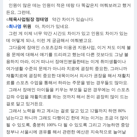
인원이 많은 데는 인원이 적은 데랑 다 똑같은지 여쭤보려고 했거
든요, 그런데,
○체육사업팀장 정태영
약간 차이가 있습니다.
○
최나영
위원
아, 차이가 있네요.
그런 게 이제 너무 약간 시간도 차이가 있고 인원도 차이가 있는
데 어떻게 되나, 이런 게 궁금해서 여쭤봤고요.
그다음에 장애인 스포츠강좌 이용권 지원사업, 이거 저도 이제 불
용 문제에 대해서 얘기를 드리려고 했는데 다른 것보다도 그냥 불
용하지 마라, 이거 떠나서 장애인분들한테는 이게 취미생활이나
여가생활 수준의 문제가 아니라 치료에 굉장히 중요한, 그러니까
재활치료에 굉장히 중요한 대목이어서 의사가 권장을 해서 재활치
료를 스포츠 수업을 통해서 하라는 주문을 받는 경우들도 많아요.
그래서 장애인 아이들을 키우는 부모들 같은 경우에는 이 스포츠
강좌 수업을 재활치료를 하는 것까지 해서 돈이 굉장히 많이 드는
걸로 알고 있거든요.
그래서 노력을 하고 계시는 걸로 알고 있고 12월까지 하면 80%
넘는다고 하니까 그래도 다행이긴 한데 저는 이거는 조금 더 많이
될 수 있도록, 충분히 100% 다 될 수 있도록 그리고 가능하면 중앙
정부나 서울시에 권유를 해서 관련한 예산은 지속적으로 늘어날