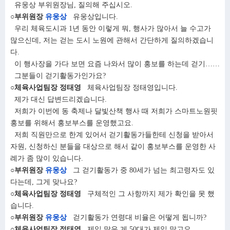
유웅상 부위원장님, 질의해 주십시오.
○부위원장
유웅상
유웅상입니다.
우리 체육도시과 1년 동안 이렇게 뭐, 행사가 많아서 늘 수고가
많으신데, 저는 걷는 도시 노원에 관해서 간단하게 질의하겠습니
다.
이 행사장을 가다 보면 요즘 나와서 많이 홍보를 하는데 걷기……
그분들이 걷기활동가인가요?
○체육사업팀장 정태영
체육사업팀장 정태영입니다.
제가 대신 답변드리겠습니다.
저희가 이번에 동 축제나 달빛산책 행사 때 저희가 스마트노원핏
홍보를 위해서 홍보부스를 운영했고요.
저희 직원만으로 한계 있어서 걷기활동가들한테 신청을 받아서
자원, 신청하신 분들을 대상으로 해서 같이 홍보부스를 운영한 사
례가 좀 많이 있습니다.
○부위원장
유웅상
그 걷기활동가 중 80세가 넘는 최고령자도 있
다는데, 그게 맞나요?
○체육사업팀장 정태영
구체적인 그 사항까지 제가 확인을 못 했
습니다.
○부위원장
유웅상
걷기활동가 연령대 비율은 어떻게 됩니까?
○체육사업팀장 정태영
제일 많은 게 50대가 제일 많고요.