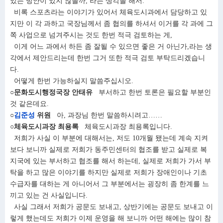
있는 방안이 있지 않을까, 라는 생각을 해서.
비록 스포츠라는 이야기가 있어서 체육도시과에서 담당하고 있
지만 이 각 과하고 국장님께서 좀 협의를 하셔서 이거를 각 과에 그
쪽 사업으로 넘겨주시는 것도 한번 적극 검토하는 게,
이게 어느 과에서 하든 좀 잘될 수 있으면 좋은 거 아닌가,라는 생
각에서 제안드리는데 한번 그거 또한 적극 검토 부탁드리겠습니
다.
어떻게 한번 가능하실지 말씀주십시오.
○문화도시행정국장 안태유
부서하고 한번 토론은 필요할 부분인
것 같은데요.
○
김준성
위원
아, 과장님 한번 말씀하시려고……
○체육도시과장 최용록
체육도시과장 최용록입니다.
저희가 사실 이 부분에 대해서는, 저도 10개월 됐는데 계속 지켜
보다 보니까 실제로 저희가 동주민센터의 협조를 받고 실제로 복
지국에 있는 부서하고 협조를 해서 하는데, 실제로 저희가 가서 부
탁을 하고 많은 이야기를 하지만 실제로 저희가 장애인이나 기초
수급자를 대하는 게 아니어서 그 부분에서는 굉장히 좀 한계를 느
끼고 있는 건 사실입니다.
사실 그래서 저희가 공문도 보내고, 상반기에는 공문도 보내고 이
렇게 했는데도 저희가 이제 운영을 해 보니까 어떤 해에는 많이 참