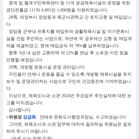
중계 및 월계구민체육센터 등 11개 공공체육시설의 운영을 위한
공단전출금 111억 4,801만 1,000원을 지원하였습니다.
28쪽, 의정부시 장암동과 육군사관학교 간 토지교환 및 매입입니
다.
장암동 군부대 유휴지를 매입하여 생활체육시설 및 여가문화시
설을 건립 추진하는 사업으로, 작년에 국·공유재산 교환 및 매입계
약을 체결하였고, 현재 매입금의 약 78%를 납부하였습니다.
향후 3년 내 남은 교환차액 약 22%를 완납 후 소유권 이전 등을
진행할 예정입니다.
29쪽, 개방형 운동시설 운영 관리입니다.
구민들이 언제나 운동을 즐길 수 있도록 개방형 체육시설을 유지
보수 및 운영관리하는 사업으로 구민의 건강증진에 기여하였습니
다.
이상으로, 체육도시과 소관 2024년 주요업무 추진실적에 대한 보
고를 마치겠습니다.
감사합니다.
○위원장
강금희
안태유 문화도시행정국장님, 수고하셨습니다.
그러면, 체육도시과 소관 업무에 대하여 질의하실 위원님은 질의
하여 주시기 바랍니다.
(손을 드는 위원 있음)