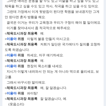
그러면 얘네는 운동을 할 수도 있고 미술을 하고 싶을 수도 있고
체육을 하고 싶을 수도 있고 작사, 작곡을 하고 싶을 수도 있어요.
그런데 가정에서 이게 뒷받침이 된다면 학원을 보내겠지만 그게
안 된다면 혼자 방황을 해요.
결국은 이거는 우리가 교육청과 우리가 구청이 해야 할 일이에요.
이거를 찾아내셔서 좀 적극적으로 해주세요.
○체육도시과장 최용록
예.
○
이용아
위원
이렇게 불용 만들지 마시고요.
○체육도시과장 최용록
저희가 일단은 국가에다가 질의를 요청하
도록 하겠습니다.
○
이용아
위원
하세요, 자꾸 얘기하세요.
○체육도시과장 최용록
예.
○
이용아
위원
현장의 목소리를 내세요.
지시가 이렇게 내려와서 안 되는 게 아니라 역으로 올리세요, 보
고를.
그래서 바꾸시란 말이에요.
○체육도시과장 최용록
예, 잘 알겠습니다.
○
이용아
위원
파이팅!
○체육도시과장 최용록
잘 알겠습니다, 예.
(웃음소리)