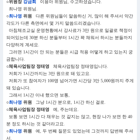
○위원장
강금희
이용아 위원님, 수고하셨습니다.
최나영 위원님.
○
최나영
위원
다른 위원님들이 말씀하신 거, 많이 해 주셔서 약간
각도가 다른 측면에서 몇 가지 말씀드리겠습니다.
아침체조교실 운영현황에서 강사료가 3만 원으로 일괄로 책정이
되어있는데 30분 하신 분들부터 1시간 꽉 채워서 하시는 분들까지
다양하게 계세요.
그러면 1시간이 안 되는 분들은 시급 적용 어떻게 하고 있는지 궁
금합니다.
○체육사업팀장 정태영
체육사업팀장 정태영입니다.
저희가 1시간까지는 3만 원으로 돼 있고요.
저희가 또 참여자가 100명 넘어가면 시간당 3만 5,000원까지 주게
돼 있습니다.
그래서 1시간 이내 했으면 보통,
○
최나영
위원
그냥 1시간 분으로, 1시간 하신 걸로.
○체육사업팀장 정태영
예, 주는데요.
보통 보면 1시간 다 채우는 것 같지는 않고, 현장 나가 보면 한 40
분 정도 하시는 것 같더라고요.
○
최나영
위원
예, 두 번째 질문도 있었는데 그것까지 답변해 주셔
서.