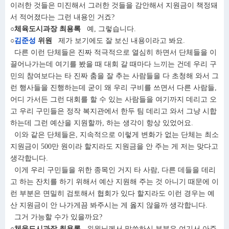
이러한 것들은 미진해서 그러한 것들을 감안해서 지원금이 책정돼
서 적어졌다는 그런 내용인 거죠?
○체육도시과장 최용록
예, 그렇습니다.
○
김준성
위원
제가 보기에도 잘 보신 내용이라고 봐요.
다른 이런 단체들은 진짜 적극적으로 열심히 하면서 단체들을 이
끌어나가는데 여기를 봤을 때 대회 갈 때마다 느끼는 건데 우리 구
민의 참여보다는 타 진짜 춤을 잘 추는 사람들을 다 초청해 와서 그
런 행사들을 진행하는데 굳이 왜 우리 구비를 쓰면서 다른 사람들,
어디 가서든 그런 대회를 할 수 있는 사람들을 여기까지 데리고 오
고 우리 구민들은 정작 복지관에서 한두 팀 데리고 와서 그냥 시합
하는데 그런 예산을 지원할까, 하는 생각이 항상 있었어요.
이와 같은 단체들은, 지속적으로 이렇게 변화가 없는 단체는 최소
지원금이 500만 원이라 할지라도 지원금을 안 주는 게 저는 맞다고
생각합니다.
이게 우리 구민들을 위한 종목인 거지 타 사람, 다른 데들을 데리
고 하는 잔치를 하기 위해서 예산 지원해 주는 것 아니기 때문에 이
런 부분은 면밀히 검토해서 협회가 있다 할지라도 이런 경우는 예
산 지원금이 안 나가게끔 봐주시는 게 옳지 않을까 생각합니다.
그거 가능할 수가 있을까요?
○체육도시과장 최용록
위원님께서 말씀하신 부분은 여기서 아주