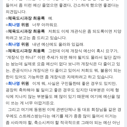
들어서 좀 이런 예산 줄였으면 좋겠다, 간소하게 했으면 좋겠다는
의견입니다.
○체육도시과장 최용록
예.
○
최나영
위원
너무 아까워요.
○체육도시과장 최용록
저희도 이제 개관식은 좀 되도록이면 지양
하려고 보고는 좀 드리고 있습니다.
○
최나영
위원
내년 예산에도 올라와 있길래.
○체육도시과장 최용록
그런데 이제 개장식 예산이 혹시 요구가,
‘개장식 안 하냐?’ 이런 추세가 되면 해야 될지도 몰라서 일단 잡아
는 놨는데 실제로 요즘 예산이 없다 보니까 개장식은 다 줄이고 있
는, 준공식이나 개장식은 다 줄이고 있어서 저희도 뭐, 불용이 되는
한이 있어도 가능하면 좀 개장식은 자제하려고 하고 있습니다.
○
최나영
위원
이게 뭐, 사실은 구민들한테 좋은 경우도 있지만,
굉장히 축하해야 될 일이고 좋은 경우도 있지만 대부분은 이제 형
식에 지나지 않는 부분들도 꽤 많이 있기 때문에 여기에 예산을 많
이 쓰는 게 너무 아깝거든요.
그리고 여기에 동원된 이제 관변단체나 동 대표 회장님들 같은 경
우에도 스트레스받는다는 얘기를 제가 종종 많이 들어서 이거는
좀 사라져야 할, 축소시켜야 할 적극적으로 그래야 되는 예산 아닌