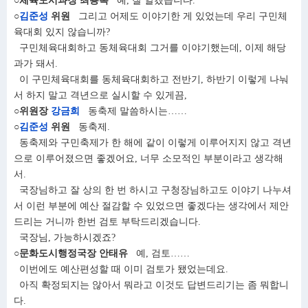
○체육도시과장 최용록
예, 잘 알겠습니다.
○
김준성
위원
그리고 어제도 이야기한 게 있었는데 우리 구민체
육대회 있지 않습니까?
구민체육대회하고 동체육대회 그거를 이야기했는데, 이제 해당
과가 돼서.
이 구민체육대회를 동체육대회하고 전반기, 하반기 이렇게 나눠
서 하지 말고 격년으로 실시할 수 있게끔,
○위원장
강금희
동축제 말씀하시는……
○
김준성
위원
동축제.
동축제와 구민축제가 한 해에 같이 이렇게 이루어지지 않고 격년
으로 이루어졌으면 좋겠어요, 너무 소모적인 부분이라고 생각해
서.
국장님하고 잘 상의 한 번 하시고 구청장님하고도 이야기 나누셔
서 이런 부분에 예산 절감할 수 있었으면 좋겠다는 생각에서 제안
드리는 거니까 한번 검토 부탁드리겠습니다.
국장님, 가능하시겠죠?
○문화도시행정국장 안태유
예, 검토……
이번에도 예산편성할 때 이미 검토가 됐었는데요.
아직 확정되지는 않아서 뭐라고 이것도 답변드리기는 좀 뭐합니
다.