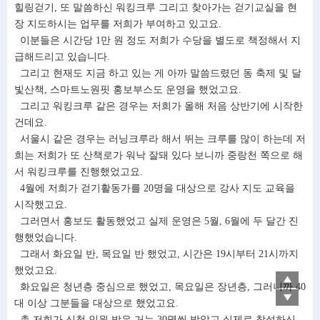
힐링걷기, 또 말씀하신 워킹크루 그리고 찾아가는 걷기교실을 현
장 지도하시는 업무를 저희가 부여하고 있고요.
이분들은 시간당 1만 원 정도 저희가 수당을 별도로 책정해서 지
급해드리고 있습니다.
그리고 현재도 지금 하고 있는 게 아까 말씀드렸던 동 축제 및 달
빛산책, 스마트노원핏 홍보부스도 운영을 했었고요.
그리고 워킹크루 같은 경우는 저희가 올해 처음 상반기에 시작한
건데요.
서울시 같은 경우는 러닝크루라 해서 뛰는 크루를 많이 하는데 저
희는 저희가 또 산책로가 워낙 잘돼 있다 보니까 중랑천 쪽으로 해
서 워킹크루를 진행했었고요.
4월에 저희가 걷기활동가를 20명을 대상으로 강사 지도 교육을
시작했고요.
그러면서 홍보도 활동했었고 실제 운영은 5월, 6월에 두 달간 진
행했었습니다.
그래서 화요일 반, 목요일 반 했었고, 시간은 19시부터 21시까지
했었고요.
▲
화요일은 청년층 중심으로 했었고, 목요일은 장년층, 그러니까 40
▼
대 이상 그분들을 대상으로 했었고요.
총 저희가 신청 인원 받은 거는 30명씩 받았고 실제로 참석하신,