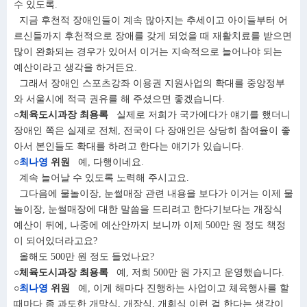
수 있도록.
지금 후천적 장애인들이 계속 많아지는 추세이고 아이들부터 어
르신들까지 후천적으로 장애를 갖게 되었을 때 재활치료를 받으면
많이 완화되는 경우가 있어서 이거는 지속적으로 늘어나야 되는
예산이라고 생각을 하거든요.
그래서 장애인 스포츠강좌 이용권 지원사업의 확대를 중앙정부
와 서울시에 적극 권유를 해 주셨으면 좋겠습니다.
○체육도시과장 최용록
실제로 저희가 국가에다가 얘기를 했더니
장애인 쪽은 실제로 전체, 전국이 다 장애인은 상당히 참여율이 좋
아서 본인들도 확대를 하려고 한다는 얘기가 있습니다.
○
최나영
위원
예, 다행이네요.
계속 늘어날 수 있도록 노력해 주시고요.
그다음에 물놀이장, 눈썰매장 관련 내용을 보다가 이거는 이제 물
놀이장, 눈썰매장에 대한 말씀을 드리려고 한다기보다는 개장식
예산이 뒤에, 나중에 예산안까지 보니까 이제 500만 원 정도 책정
이 되어있더라고요?
올해도 500만 원 정도 들었나요?
○체육도시과장 최용록
예, 저희 500만 원 가지고 운영했습니다.
○
최나영
위원
예, 이게 해마다 진행하는 사업이고 체육행사를 할
때마다 좀 과도한 개막식, 개장식, 개회식 이런 걸 한다는 생각이