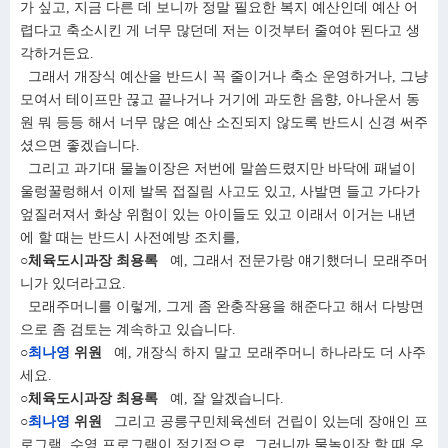
가 싶고, 지금 다른 데 보니까 정말 필요한 복지 예산인데 예산 어
렵다고 축소시킨 게 너무 많던데 저는 이것부터 줄여야 된다고 생
각하거든요.
그래서 개장식 예산을 반드시 꼭 줄이거나 축소 운영하거나, 그냥
모여서 테이프만 끊고 끝나거나 거기에 과도한 음향, 아나운서 동
원 뭐 등등 해서 너무 많은 예산 소진되지 않도록 반드시 신경 써주
셨으면 좋겠습니다.
그리고 과기대 물놀이장은 저번에 말씀드렸지만 바닥에 패널이
울렁꿀렁해서 이제 발목 접질림 사고도 있고, 사발면 들고 가다가
엎질러져서 화상 위험이 있는 아이들도 있고 이래서 이거는 내년
에 할 때는 반드시 사전예방 조치를,
○체육도시과장 최용록
예, 그래서 전문가랑 얘기했더니 모래주머
니가 있더라고요.
모래주머니를 이렇게, 그게 좀 완충작용을 해준다고 해서 다방면
으로 좀 검토는 계속하고 있습니다.
○
최나영
위원
예, 개장식 하지 말고 모래주머니 하나라도 더 사주
세요.
○체육도시과장 최용록
예, 잘 알겠습니다.
○
최나영
위원
그리고 공릉구민체육센터 건립이 있는데 장애인 프
로그램, 수영 프로그램이 정기적으로, 그러니까 물놀이장 할 때 우