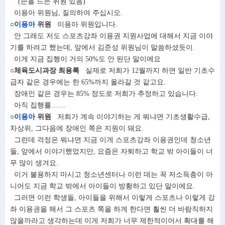
(손을 드는 위원 있음)
이용아 위원님, 질의하여 주십시오.
○
이용아
위원
이용아 위원입니다.
안 그래도 저도 스포츠강좌 이용권 지원사업에 대해서 지금 이야
기를 하려고 했는데, 앞에서 김준성 위원님이 말씀하셨듯이.
이게 지금 집행이 거의 50%도 안 된단 말이에요
○체육도시과장 최용록
실제로 저희가 12월까지 하면 일반 기초수
급자 같은 경우에는 한 65%까지 올라갈 것 같고요.
장애인 같은 경우는 85% 정도로 저희가 추정하고 있습니다.
아직 집행률……
○
이용아
위원
저희가 계속 이야기하는 게 뭐냐면 기초생활수급,
차상위, 그다음에 장애인 쪽은 지원이 돼요.
그런데 걱정은 뭐냐면 지금 이게 스포츠강좌 이용권인데 청소년
들, 앞에서 이야기했었지만, 요즘은 자퇴하고 학교 밖 아이들이 너
무 많이 생겨요.
이거 불용하지 마시고 청소년센터나 이런 데는 꼭 저소득층이 아
니어도 지금 학교 밖에서 아이들이 방황하고 있단 말이에요.
그러면 이런 학생들, 아이들을 위해서 이렇게 스포츠나 이렇게 강
좌 이용권을 해서 그 스포츠 쪽을 하게 한다면 훨씬 더 바람직하지
않을까라고 생각하는데 이게 저희가 너무 제한적이어서 확대를 해