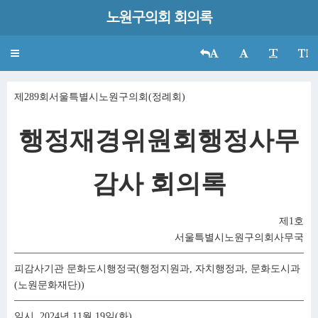
노원구의회 회의록
Toggle
navigation
제289회서울특별시노원구의회(정례회)
행정재경위원회행정사무
감사 회의록
제1호
서울특별시노원구의회사무국
피감사기관 문화도시행정국(행정지원과, 자치행정과, 문화도시과
(노원문화재단))
일시 2024년 11월 19일(화)