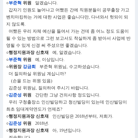
○
부준혁
위원
알겠습니다.
갑자기 인원도 늘어나고 어쨌든 간에 직원분들이 공무출장 가고
벤치마킹하는 거에 대한 사업은 좋습니다만, 다녀와서 헛되이 되
지 않도록.
어쨌든 우리 자체 예산을 들여서 가는 건데 좀 어느 정도 도움이
될 수 있는 방법으로 그런 보고서도 착실하게 좀 받아서 사업에 반
영될 수 있게 신경 써 주셨으면 좋겠습니다.
○행정지원과장 신호재
예, 알겠습니다.
○
부준혁
위원
예, 이상입니다.
○위원장
강금희
부준혁 위원님, 수고하셨습니다.
더 질의하실 위원님 계십니까?
(손을 드는 위원 있음)
김준성 위원님, 질의하여 주시기 바랍니다.
○
김준성
위원
간단한 그냥 건의사항 정도입니다.
우리 구청출장소 인산빌딩하고 청산빌딩이 있는데 인산빌딩이
최초 임대계약연도가 언제죠?
○행정지원과장 신호재
인산빌딩은 2018년부터, 저희가.
○
김준성
위원
2018년.
○행정지원과장 신호재
아, 19년입니다.
죄송합니다.