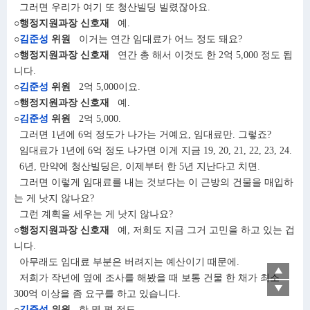
그러면 우리가 여기 또 청산빌딩 빌렸잖아요.
○행정지원과장 신호재
예.
○
김준성
위원
이거는 연간 임대료가 어느 정도 돼요?
○행정지원과장 신호재
연간 총 해서 이것도 한 2억 5,000 정도 됩
니다.
○
김준성
위원
2억 5,000이요.
○행정지원과장 신호재
예.
○
김준성
위원
2억 5,000.
그러면 1년에 6억 정도가 나가는 거예요, 임대료만. 그렇죠?
임대료가 1년에 6억 정도 나가면 이게 지금 19, 20, 21, 22, 23, 24.
6년, 만약에 청산빌딩은, 이제부터 한 5년 지난다고 치면.
그러면 이렇게 임대료를 내는 것보다는 이 근방의 건물을 매입하
는 게 낫지 않나요?
그런 계획을 세우는 게 낫지 않나요?
○행정지원과장 신호재
예, 저희도 지금 그거 고민을 하고 있는 겁
니다.
아무래도 임대료 부분은 버려지는 예산이기 때문에.
▲
저희가 작년에 옆에 조사를 해봤을 때 보통 건물 한 채가 최소
▼
300억 이상을 좀 요구를 하고 있습니다.
○
김준성
위원
한 몇 평 정도.