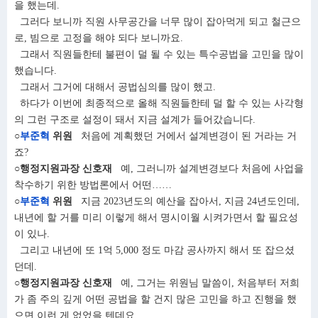
을 했는데.
그러다 보니까 직원 사무공간을 너무 많이 잡아먹게 되고 철근으
로, 빔으로 고정을 해야 되다 보니까요.
그래서 직원들한테 불편이 덜 될 수 있는 특수공법을 고민을 많이
했습니다.
그래서 그거에 대해서 공법심의를 많이 했고.
하다가 이번에 최종적으로 올해 직원들한테 덜 할 수 있는 사각형
의 그런 구조로 설정이 돼서 지금 설계가 들어갔습니다.
○
부준혁
위원
처음에 계획했던 거에서 설계변경이 된 거라는 거
죠?
○행정지원과장 신호재
예, 그러니까 설계변경보다 처음에 사업을
착수하기 위한 방법론에서 어떤……
○
부준혁
위원
지금 2023년도의 예산을 잡아서, 지금 24년도인데,
내년에 할 거를 미리 이렇게 해서 명시이월 시켜가면서 할 필요성
이 있나.
그리고 내년에 또 1억 5,000 정도 마감 공사까지 해서 또 잡으셨
던데.
○행정지원과장 신호재
예, 그거는 위원님 말씀이, 처음부터 저희
가 좀 주의 깊게 어떤 공법을 할 건지 많은 고민을 하고 진행을 했
으면 이런 게 없었을 텐데요.