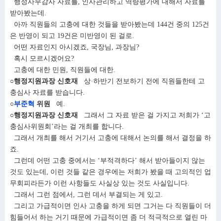
행정사무감사 자료를, 인사관리하고 역량평가에 대해서 자료를
받아봤는데.
아까 직원들의 고충에 대한 것들을 받아봤는데 144건 중의 125건
은 반영이 되고 19건은 미반영이 된 걸로.
어떤 자료인지 아시겠죠, 국장님, 과장님?
혹시 모르시겠어요?
고충에 대한 민원, 직원들에 대한.
○행정지원과장 신호재
상·하반기 전보하기 전에 직원들한테 고
충심사 자료를 받습니다.
○
부준혁
위원
예.
○행정지원과장 신호재
그래서 그 자료 받은 걸 가지고 저희가 ‘고
충심사위원회’라는 걸 개최를 합니다.
그래서 개최를 해서 거기서 고충에 대해서 논의를 해서 결정을 하
죠.
그런데 어떤 고충 중에서는 ‘부적격하다’ 해서 받아들이지 않는
것도 있는데, 이런 것들 같은 경우에는 저희가 봤을 때 고의적인 업
무회피라든가 이런 사항들도 사실상 있는 것도 사실입니다.
그래서 그런 점에서, 그런 데서 부결되는 게 있고.
그리고 가급적이면 인사 고충을 하게 되면 그거는 다 직원들이 더
힘들어서 하는 거기 때문에 가급적이면 좀 더 적극적으로 열린 마