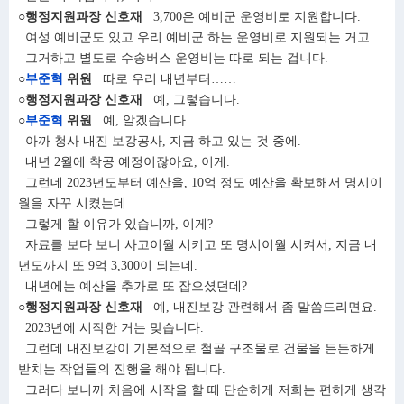
○행정지원과장 신호재
3,700은 예비군 운영비로 지원합니다.
여성 예비군도 있고 우리 예비군 하는 운영비로 지원되는 거고.
그거하고 별도로 수송버스 운영비는 따로 되는 겁니다.
○
부준혁
위원
따로 우리 내년부터……
○행정지원과장 신호재
예, 그렇습니다.
○
부준혁
위원
예, 알겠습니다.
아까 청사 내진 보강공사, 지금 하고 있는 것 중에.
내년 2월에 착공 예정이잖아요, 이게.
그런데 2023년도부터 예산을, 10억 정도 예산을 확보해서 명시이
월을 자꾸 시켰는데.
그렇게 할 이유가 있습니까, 이게?
자료를 보다 보니 사고이월 시키고 또 명시이월 시켜서, 지금 내
년도까지 또 9억 3,300이 되는데.
내년에는 예산을 추가로 또 잡으셨던데?
○행정지원과장 신호재
예, 내진보강 관련해서 좀 말씀드리면요.
2023년에 시작한 거는 맞습니다.
그런데 내진보강이 기본적으로 철골 구조물로 건물을 든든하게
받치는 작업들의 진행을 해야 됩니다.
그러다 보니까 처음에 시작을 할 때 단순하게 저희는 편하게 생각