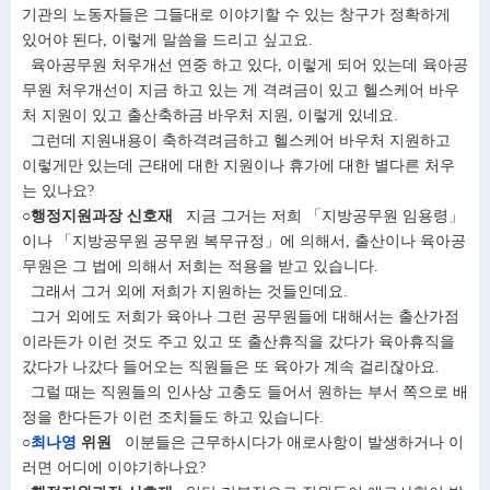
기관의 노동자들은 그들대로 이야기할 수 있는 창구가 정확하게
있어야 된다, 이렇게 말씀을 드리고 싶고요.
육아공무원 처우개선 연중 하고 있다, 이렇게 되어 있는데 육아공
무원 처우개선이 지금 하고 있는 게 격려금이 있고 헬스케어 바우
처 지원이 있고 출산축하금 바우처 지원, 이렇게 있네요.
그런데 지원내용이 축하격려금하고 헬스케어 바우처 지원하고
이렇게만 있는데 근태에 대한 지원이나 휴가에 대한 별다른 처우
는 있나요?
○행정지원과장 신호재
지금 그거는 저희 「지방공무원 임용령」
이나 「지방공무원 공무원 복무규정」에 의해서, 출산이나 육아공
무원은 그 법에 의해서 저희는 적용을 받고 있습니다.
그래서 그거 외에 저희가 지원하는 것들인데요.
그거 외에도 저희가 육아나 그런 공무원들에 대해서는 출산가점
이라든가 이런 것도 주고 있고 또 출산휴직을 갔다가 육아휴직을
갔다가 나갔다 들어오는 직원들은 또 육아가 계속 걸리잖아요.
그럴 때는 직원들의 인사상 고충도 들어서 원하는 부서 쪽으로 배
정을 한다든가 이런 조치들도 하고 있습니다.
○
최나영
위원
이분들은 근무하시다가 애로사항이 발생하거나 이
러면 어디에 이야기하나요?