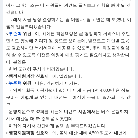
아서 그거는 조금 더 직원들의 의견도 들어보고 상황을 봐야 될 것
같습니다.
그래서 지금 당장 결정하기는 좀 어렵다, 좀 고민은 해 보겠다, 이
렇게 말씀드리겠습니다.
○
부준혁
위원
예, 하여튼 직원역량은 곧 행정복지 서비스나 주민
만족도 향상에 기여가 될 것으로 보이는데, 앞으로도 개인별 교육
도 필요하지만 복지혜택이 제공될 수 있도록, 우리 직원들이 열심
히 할 수 있도록 어쨌든 역량에 대한 평가도 필요하다고 생각합니
다, 본인은.
한번 고려해 주시기 바라겠습니다.
○행정지원과장 신호재
예, 알겠습니다.
○
부준혁
위원
다음, 간단하게 이거는.
지역방위활동 지원사업이 있는데 이게 지금 1억 4,000만 원 정도
구비로 이렇게 돼 있는데 내년도는 예산이 조금 더 증가되는 것 같
고.
운행지원으로 32회를 하는데 내년도 사업에서는 버스 운행까지
해서 예산을 더 확 증액을 시켰던데.
이거에 대해서 간단하게 설명 좀 부탁드리겠습니다.
○행정지원과장 신호재
예, 올해 예산 대비 4,500 정도가 내년에