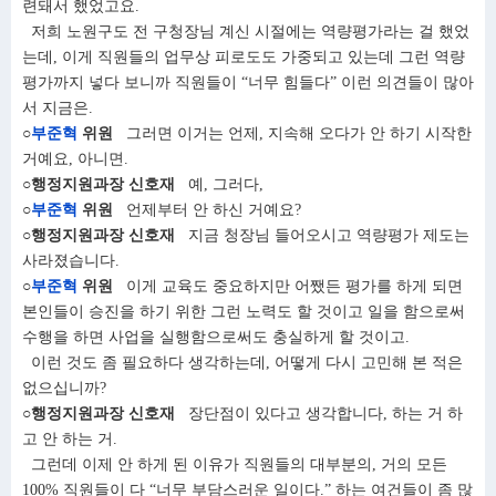
련돼서 했었고요.
저희 노원구도 전 구청장님 계신 시절에는 역량평가라는 걸 했었
는데, 이게 직원들의 업무상 피로도도 가중되고 있는데 그런 역량
평가까지 넣다 보니까 직원들이 “너무 힘들다” 이런 의견들이 많아
서 지금은.
○
부준혁
위원
그러면 이거는 언제, 지속해 오다가 안 하기 시작한
거예요, 아니면.
○행정지원과장 신호재
예, 그러다,
○
부준혁
위원
언제부터 안 하신 거예요?
○행정지원과장 신호재
지금 청장님 들어오시고 역량평가 제도는
사라졌습니다.
○
부준혁
위원
이게 교육도 중요하지만 어쨌든 평가를 하게 되면
본인들이 승진을 하기 위한 그런 노력도 할 것이고 일을 함으로써
수행을 하면 사업을 실행함으로써도 충실하게 할 것이고.
이런 것도 좀 필요하다 생각하는데, 어떻게 다시 고민해 본 적은
없으십니까?
○행정지원과장 신호재
장단점이 있다고 생각합니다, 하는 거 하
고 안 하는 거.
그런데 이제 안 하게 된 이유가 직원들의 대부분의, 거의 모든
100% 직원들이 다 “너무 부담스러운 일이다.” 하는 여건들이 좀 많