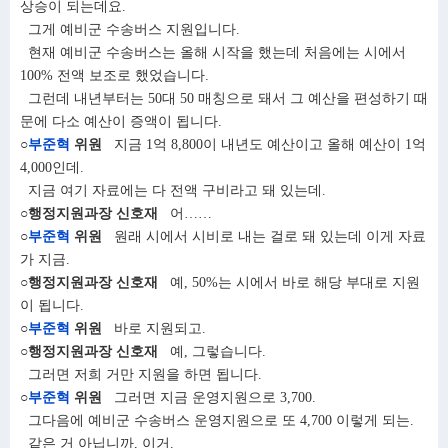
상승이 되는데요.
그게 예비군 수송버스 지원입니다.
현재 예비군 수송버스는 올해 시작을 했는데 처음에는 시에서
100% 전액 보조로 했었습니다.
그런데 내년부터는 50대 50 매칭으로 돼서 그 예산을 편성하기 때
문에 다소 예산이 증액이 됩니다.
○
부준혁
위원
지금 1억 8,800이 내년도 예산이고 올해 예산이 1억
4,000인데.
지금 여기 자료에는 다 전액 구비라고 돼 있는데.
○행정지원과장 신호재
어……
○
부준혁
위원
원래 시에서 시비로 내는 걸로 돼 있는데 이게 자료
가 지금.
○행정지원과장 신호재
예, 50%는 시에서 바로 해당 부대로 지원
이 됩니다.
○
부준혁
위원
바로 지원되고.
○행정지원과장 신호재
예, 그렇습니다.
그러면 저희 거만 지원을 하면 됩니다.
○
부준혁
위원
그러면 지금 운영지원으로 3,700.
그다음에 예비군 수송버스 운영지원으로 또 4,700 이렇게 되는.
같은 거 아닙니까, 이거.