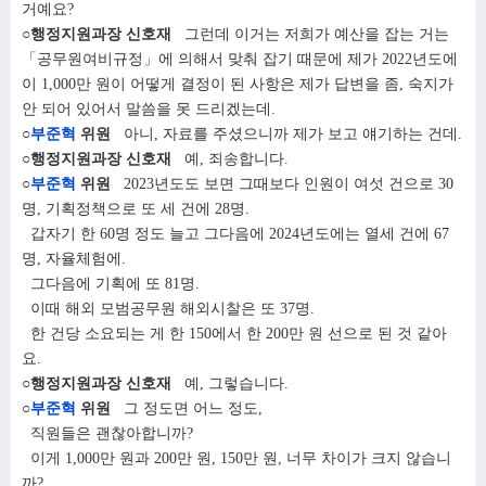
거예요?
○행정지원과장 신호재
그런데 이거는 저희가 예산을 잡는 거는
「공무원여비규정」에 의해서 맞춰 잡기 때문에 제가 2022년도에
이 1,000만 원이 어떻게 결정이 된 사항은 제가 답변을 좀, 숙지가
안 되어 있어서 말씀을 못 드리겠는데.
○
부준혁
위원
아니, 자료를 주셨으니까 제가 보고 얘기하는 건데.
○행정지원과장 신호재
예, 죄송합니다.
○
부준혁
위원
2023년도도 보면 그때보다 인원이 여섯 건으로 30
명, 기획정책으로 또 세 건에 28명.
갑자기 한 60명 정도 늘고 그다음에 2024년도에는 열세 건에 67
명, 자율체험에.
그다음에 기획에 또 81명.
이때 해외 모범공무원 해외시찰은 또 37명.
한 건당 소요되는 게 한 150에서 한 200만 원 선으로 된 것 같아
요.
○행정지원과장 신호재
예, 그렇습니다.
○
부준혁
위원
그 정도면 어느 정도,
직원들은 괜찮아합니까?
이게 1,000만 원과 200만 원, 150만 원, 너무 차이가 크지 않습니
까?