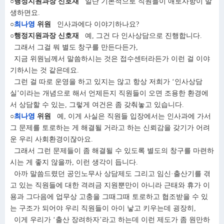
○행정지원과장 신호재
일단 기본적으로 직원들이 애로사항이 발
생하면요.
○
최나영
위원
인사과에다 이야기하나요?
○행정지원과장 신호재
예, 그건 다 인사상담으로 진행합니다.
그래서 그걸 뭐 별도 창구를 만든다든가,
지금 위원님께서 말씀하시는 것은 접수센터라든가 이런 걸 이야
기하시는 것 같은데요.
그런 걸 따로 운영을 하고 있지는 않고 항상 저희가 ‘인사상담
실’이라는 개념으로 해서 언제든지 직원들이 오면 조용한 환경에
서 상담할 수 있는, 그렇게 여건은 좀 갖춰놓고 있습니다.
○
최나영
위원
예, 이게 사실은 직원들 입장에서는 인사과에 가서
그 문제를 토로하는 게 해결될 거라고 하는 신뢰감을 갖기가 어려
운 우리 사회환경이잖아요.
그래서 그런 문제들이 좀 해결될 수 있도록 별도의 창구를 마련하
시는 게 좋지 않을까, 이런 생각이 듭니다.
아까 말씀드렸던 공인노무사 상담제도 그리고 임신·출산기를 겪
고 있는 직원들에 대한 격려금 지원뿐만이 아니라 근태와 휴가 이
용과 그다음에 업무상 고충을 그때그때 토로하고 협조받을 수 있
는 구조가 되어야 우리 직원들이 아이 낳고 키우는데 굉장히,
이게 우리가 ‘출산 장려하자’라고 하는데 이런 제도가 좀 원만하