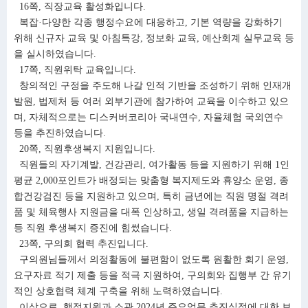
16쪽, 직장교육 활성화입니다.
복잡·다양한 각종 행정수요에 대응하고, 기본 역량을 강화하기
위해 신규자 교육 및 아침특강, 정보화 교육, 예산회계 실무교육 등
을 실시하였습니다.
17쪽, 직원위탁 교육입니다.
창의적인 구정을 주도해 나갈 인적 기반을 조성하기 위해 인재개
발원, 법제처 등 여러 외부기관에 참가하여 교육을 이수하고 있으
며, 자체적으로는 디스커버코리아 국내연수, 자율체험 국외연수
등을 추진하였습니다.
20쪽, 직원후생복지 지원입니다.
직원들의 자기계발, 건강관리, 여가활동 등을 지원하기 위해 1인
평균 2,000포인트가 배정되는 맞춤형 복지제도와 휴양소 운영, 종
합건강검진 등을 지원하고 있으며, 특히 금년에는 직원 명절 격려
품 및 체육행사 지원금을 대폭 인상하고, 생일 격려품을 지급하는
등 직원 후생복지 증진에 힘썼습니다.
23쪽, 구의회 협력 추진입니다.
구의원님들께서 의정활동에 불편함이 없도록 원활한 회기 운영,
요구자료 적기 제출 등을 적극 지원하여, 구의회와 집행부 간 유기
적인 상호협력 체계 구축을 위해 노력하였습니다.
이상으로, 행정지원과 소관 2024년 주요업무 추진실적에 대한 보