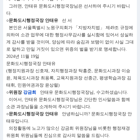
그러면, 안태유 문화도시행정국장님은 선서하여 주시기 바랍니
다.
○문화도시행정국장 안태유
선 서
본인은 서울특별시 노원구의회가 「지방자치법」 제49조 규정에
의하여 소관 업무에 대한 행정사무감사를 실시함에 있어서 성실하
게 감사를 받을 것이며, 양심에 따라 숨김과 보탬이 없이 사실 그대
로 말하고 만일 거짓이 있으면 위증의 벌을 받기로 맹세합니다.
2024년 11월 19일
문화도시행정국장 안태유
(행정지원과장 신호재, 자치행정과장 탁흥준, 문화도시과장 이승
윤, 체육도시과장 최용록, 교육지원과장 선종근, 평생학습과장 김
태휘, 민원여권과장 윤상렬)
○위원장
강금희
안태유 문화도시행정국장님, 수고하셨습니다.
이어서, 안태유 문화도시행정국장님은 간단한 인사말씀과 함께
소관 과장님들을 소개하여 주시기 바랍니다.
○문화도시행정국장 안태유
안녕하십니까? 문화도시행정국장 안
태유입니다.
의정활동에 노고가 많으신 강금희 위원장님을 비롯한 행정재경
위원회 위원님들께 진심으로 감사의 말씀을 드립니다.