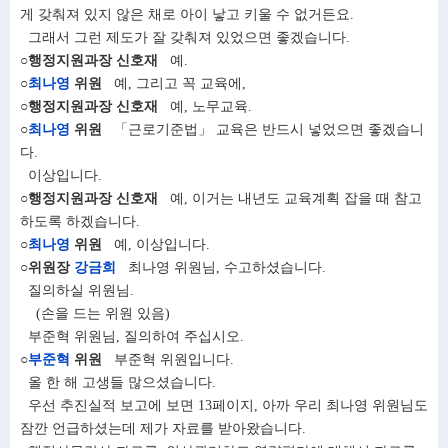
게 갖춰져 있지 않은 채로 아이 낳고 키울 수 없거든요.
그래서 그런 제도가 잘 갖춰져 있었으면 좋겠습니다.
○행정지원과장 신호재
예.
○
최나영
위원
예, 그리고 꼭 교육에,
○행정지원과장 신호재
예, 노무교육.
○
최나영
위원
「근로기준법」 교육은 반드시 넣었으면 좋겠습니
다.
이상입니다.
○행정지원과장 신호재
예, 이거는 내년도 교육계획 잡을 때 참고
하도록 하겠습니다.
○
최나영
위원
예, 이상입니다.
○위원장
강금희
최나영 위원님, 수고하셨습니다.
질의하실 위원님.
(손을 드는 위원 있음)
부준혁 위원님, 질의하여 주십시오.
○
부준혁
위원
부준혁 위원입니다.
올 한 해 고생들 많으셨습니다.
우선 추진실적 보고에 보면 13페이지, 아까 우리 최나영 위원님도
잠깐 언급하셨는데 제가 자료를 받아왔습니다.